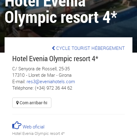
Hotel Evenia
Olympic resort 4*
CYCLE TOURIST HÉBERGEMENT
Hotel Evenia Olympic resort 4*
C/ Senyora de Rossell, 25-35
17310
-
Lloret de Mar
-
Girona
E-mail:
res3@eveniahotels.com
Téléphone: (+34) 972 36 44 62
Com arribar-hi
Web oficial
Hotel Evenia Olympic resort 4*