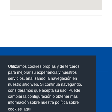
ZONA DOCUMENTOS PDF
Utilizamos cookies propias y de terceros
para mejorar su experiencia y nuestros
servicios, analizando la navegación en
© 2026
Lloret Turisme
nuestro sitio web. Si continua navegando,
Av. Alegries, 3 - 17310 Lloret de Mar ( Girona )
consideramos que acepta su uso. Puede
T.(+34) 972 365 788
cambiar la configuración o obtener mas
central-turisme@lloret.cat
información sobre nuestra política sobre
cookies
aquí