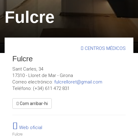
Fulcre
CENTROS MÉDICOS
Fulcre
Sant Carles, 34
17310
-
Lloret de Mar
-
Girona
Correo electrónico:
fulcrelloret@gmail.com
Teléfono: (+34) 611 472 831
Com arribar-hi
Web oficial
Fulcre