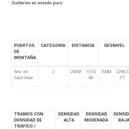
Guilleries en estado puro.
PUERTOS
CATEGORÍA
DISTANCIA
DESNIVEL
DE
MONTAÑA
Alto de
2
25KM
15.53
700M
2296,5
Sant Hilari
MI
FT
TRAMOS CON
DENSIDAD
DENSIDAD
DENSI
DENSIDAD DE
ALTA
MODERADA
BAJ
TRÁFICO /