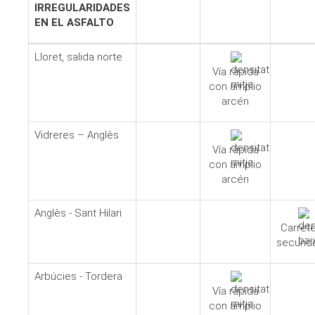
IRREGULARIDADES
EN EL ASFALTO
Lloret, salida norte
Vía rápida
con amplio
arcén
Vidreres – Anglès
Vía rápida
con amplio
arcén
Anglès - Sant Hilari
Carret
secunda
Arbúcies - Tordera
Vía rápida
con amplio