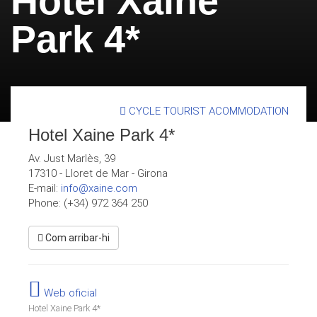
Hotel Xaine
Park 4*
CYCLE TOURIST ACOMMODATION
Hotel Xaine Park 4*
Av. Just Marlès, 39
17310
-
Lloret de Mar
-
Girona
E-mail:
info@xaine.com
Phone: (+34) 972 364 250
Com arribar-hi
Web oficial
Hotel Xaine Park 4*