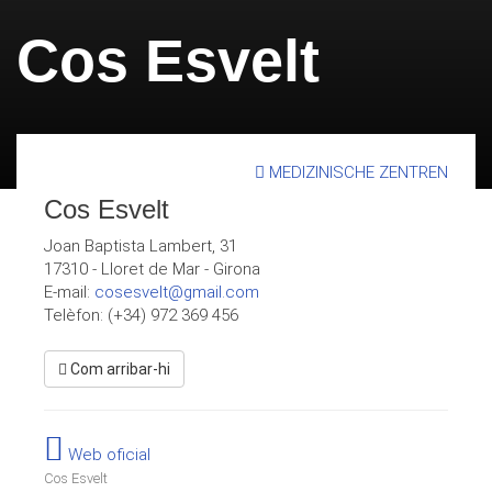
Cos Esvelt
MEDIZINISCHE ZENTREN
Cos Esvelt
Joan Baptista Lambert, 31
17310
-
Lloret de Mar
-
Girona
E-mail:
cosesvelt@gmail.com
Telèfon: (+34) 972 369 456
Com arribar-hi
Web oficial
Cos Esvelt