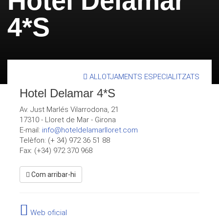
Hotel Delamar
4*S
ALLOTJAMENTS ESPECIALITZATS
Hotel Delamar 4*S
Av. Just Marlés Vilarrodona, 21
17310
-
Lloret de Mar
-
Girona
E-mail:
info@hoteldelamarlloret.com
Telèfon: (+ 34) 972 36 51 88
Fax: (+34) 972 370 968
Com arribar-hi
Web oficial